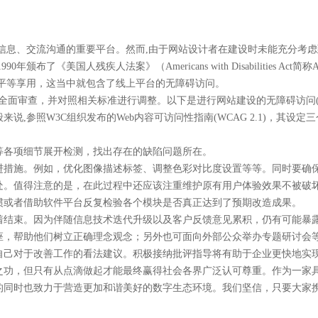
息、交流沟通的重要平台。然而,由于网站设计者在建设时未能充分考虑
布了《美国人残疾人法案》（Americans with Disabilities
平等享用，这当中就包含了线上平台的无障碍访问。
面审查，并对照相关标准进行调整。以下是进行网站建设的无障碍访问(
参照W3C组织发布的Web内容可访问性指南(WCAG 2.1)，其设定
各项细节展开检测，找出存在的缺陷问题所在。
措施。例如，优化图像描述标签、调整色彩对比度设置等等。同时要确保
。值得注意的是，在此过程中还应该注重维护原有用户体验效果不被破
或者借助软件平台反复检验各个模块是否真正达到了预期改造成果。
束。因为伴随信息技术迭代升级以及客户反馈意见累积，仍有可能暴露
，帮助他们树立正确理念观念；另外也可面向外部公众举办专题研讨会等
己对于改善工作的看法建议。积极接纳批评指导将有助于企业更快地实
，但只有从点滴做起才能最终赢得社会各界广泛认可尊重。作为一家具有
的同时也致力于营造更加和谐美好的数字生态环境。我们坚信，只要大家