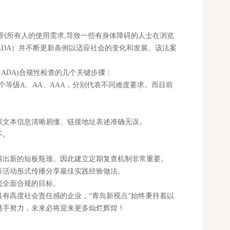
到所有人的使用需求,导致一些有身体障碍的人士在浏览
 Act简称ADA）并不断更新条例以适应社会的变化和发展。该法案
ADA)合规性检查的几个关键步骤：
三个等级A、AA、AAA，分别代表不同难度要求。而目前
文本信息清晰易懂、链接地址表述准确无误。
坏。
出新的短板瓶颈。因此建立定期复查机制非常重要。
活动形式传播分享最佳实践经验做法。
现全面合规的目标。
高度社会责任感的企业，“青岛新视点”始终秉持着以
携手努力，未来必将迎来更多灿烂辉煌！