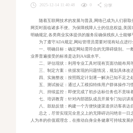
2025-12-14 11:40:48
0
随着互联网技术的发展与普及,网络已成为人们获取信
网页时面临诸多不便。为保障残障人士的信息权益,美国1990年颁
明确规定,各类商业实体提供的服务应确保残疾人士能够
为了遵守ADA规定,网站管理员需要对现有站点进行全
一、明确目标：确定网站需符合的无障碍级别。一般来说,
业界普遍接受的标准是达到AA级水平。
二、评估现状：利用专业工具对现有页面功能布局等
三、制定方案：依据发现的问题情况，规划具体改进
四、实施整改：按照既定计划逐一解决已知不足之处
五、测试验证：通过人工模拟特殊用户群体操作习惯
六、持续监控：即便完成了初步达标任务也不意味着结
七、培训教育：针对内部团队成员开展专门知识讲座
八、鼓励反馈：构建一个方便快捷渠道供访客表达自
总之，尽管实现完全意义上的无障碍访问绝非一日之功
人为本的价值观理念，在推动自身业务健康可持续发展